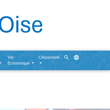
search
language
Vie
Citoyenneté
Economique