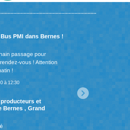
 Bus PMI dans Bernes !
Portes Ou
03
sur-Oise !
SEPT.
hain passage pour
03/09/2026 09
 rendez-vous ! Attention
atin !
0 à 12:30
Bienvenue
05
de Bernes-
producteurs et
e Bernes , Grand
SEPT.
05/09/2026 16
é