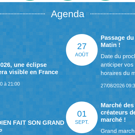
Agenda
Bienvenue
Passage du
Le marais et son patrimoine naturel !
27
Matin !
AOÛT
Date du proc
Voir plus
2026, une éclipse
anticiper vos
era visible en France
horaires du m
0 à 21:00
27/08/2026 09:3
Marché des 
01
créateurs d
marché !
NDIEN FAIT SON GRAND
SEPT.

Grand march