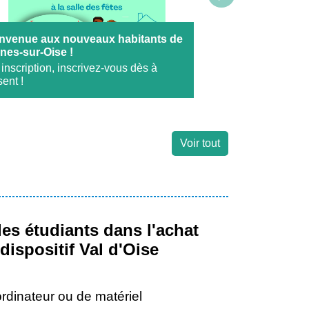
nvenue aux nouveaux habitants de
nes-sur-Oise !
Baptême de para
 inscription, inscrivez-vous dès à
pour les Bernois 
ent !
Voir tout
s étudiants dans l'achat
ispositif Val d'Oise
rdinateur ou de matériel