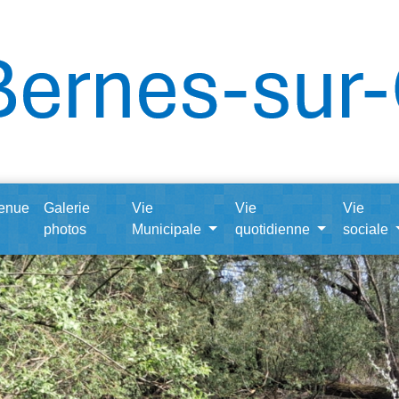
enue
Galerie
Vie
Vie
Vie
photos
Municipale
quotidienne
sociale