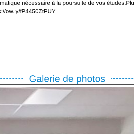
rmatique nécessaire à la poursuite de vos études.Plu
s://ow.ly/fP4450ZtPUY
Galerie de photos