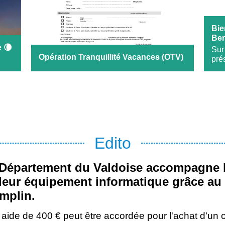
Bie
Ber
e 🌘
Sur
Opération Tranquillité Vacances (OTV)
prés
Edito
Département du Valdoise accompagne le
leur équipement informatique grâce au d
mplin.
aide de 400 € peut être accordée pour l'achat d'un o