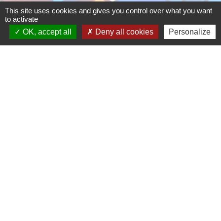
This site uses cookies and gives you control over what you want
to activate
OK, accept all
Deny all cookies
Personalize
Liens
Opération tranquilité vacances
Application Mobile Bernes-sur-Oise
Application LABAZ
Mentions légales
-
Politique de confidentialité
-
Accessibilité
-
Plan du site
-
Gestion des cookies
Site créé en partenariat avec Réseau des Communes