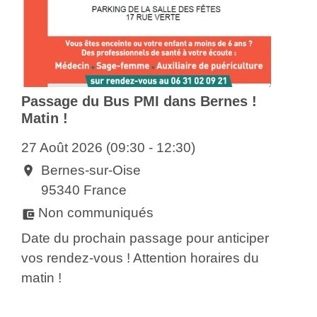
Passage du Bus PMI dans Bernes !
Matin !
27 Août 2026 (09:30 - 12:30)
Bernes-sur-Oise
location_on
95340 France
Non communiqués
account_balance_wallet
Date du prochain passage pour anticiper
vos rendez-vous ! Attention horaires du
matin !