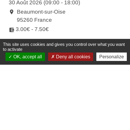
30 Août 2026 (09:00 - 18:00)
Beaumont-sur-Oise
location_on
95260 France
3.00€ - 7.50€
account_balance_wallet
This site uses cookies and gives you control over what you want
to activate
OK, accept all
Deny all cookies
Personalize
Contactez-nous
Commune de Bernes-sur-Oise
Place de la Mairie
95340 Bernes-sur-Oise - FRANCE
+33 1 34 70 03 11
Contact par formulaire