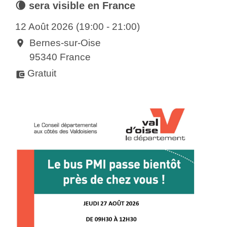
🌘 sera visible en France
12 Août 2026 (19:00 - 21:00)
Bernes-sur-Oise
location_on
95340 France
Gratuit
account_balance_wallet