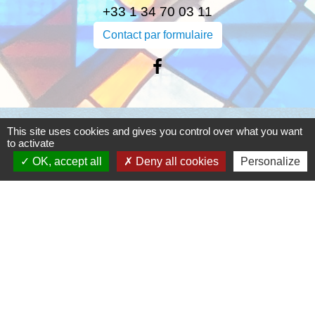
+33 1 34 70 03 11
Contact par formulaire
Liens
This site uses cookies and gives you control over what you want
to activate
Opération tranquilité vacances
OK, accept all
Deny all cookies
Personalize
Application Mobile Bernes-sur-Oise
Application LABAZ
Mentions légales
-
Politique de confidentialité
-
Accessibilité
-
Plan du site
-
Gestion des cookies