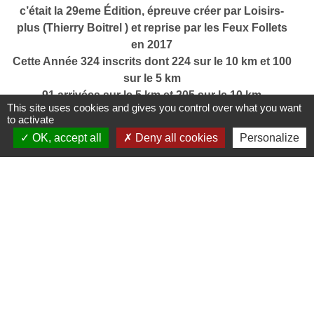
c’était la 29eme Édition, épreuve créer par Loisirs-
plus (Thierry Boitrel ) et reprise par les Feux Follets
en 2017
Cette Année 324 inscrits dont 224 sur le 10 km et 100
sur le 5 km
91 arrivées sur le 5 km et 205 sur le 10 km
This site uses cookies and gives you control over what you want
Vous avez été nombreux cette année en cette belle
to activate
journée ensoleillée !
OK, accept all
Deny all cookies
Personalize
Contactez-nous
Commune de Bernes-sur-Oise
Place de la Mairie
95340 Bernes-sur-Oise - FRANCE
+33 1 34 70 03 11