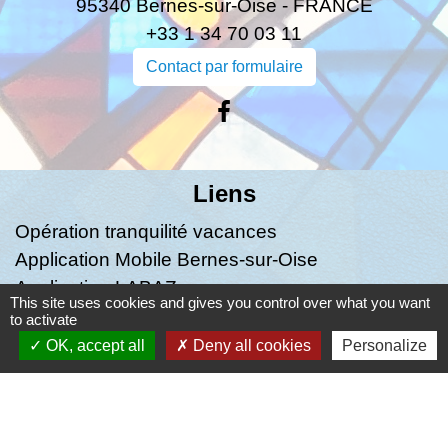
95340 Bernes-sur-Oise - FRANCE
+33 1 34 70 03 11
Contact par formulaire
Liens
Opération tranquilité vacances
Application Mobile Bernes-sur-Oise
Application LABAZ
This site uses cookies and gives you control over what you want
to activate
Mentions légales
-
Politique de confidentialité
-
OK, accept all
Deny all cookies
Personalize
Accessibilité
-
Plan du site
-
Gestion des cookies